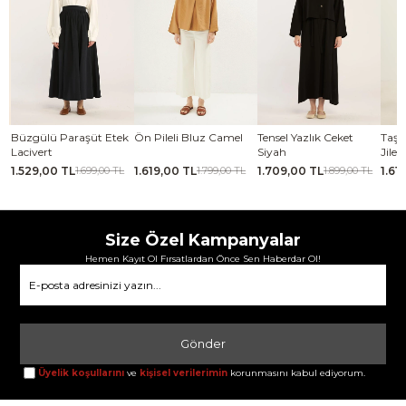
se
Büzgülü Paraşüt Etek
Ön Pileli Bluz Camel
Tensel Yazlık Ceket
Taşl
Lacivert
Siyah
Jile 
1.529,00 TL
1.619,00 TL
1.709,00 TL
1.61
TL
1.699,00 TL
1.799,00 TL
1.899,00 TL
Size Özel Kampanyalar
Hemen Kayıt Ol Fırsatlardan Önce Sen Haberdar Ol!
Gönder
Üyelik koşullarını
ve
kişisel verilerimin
korunmasını kabul ediyorum.