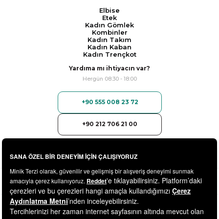
Elbise
Etek
Kadın Gömlek
Kombinler
Kadın Takım
Kadın Kaban
Kadın Trençkot
Yardıma mı ihtiyacın var?
Hergün 08:30 - 18:00
+90 555 008 23 72
+90 212 706 21 00
© 2025
minikterzi.com
- Tüm Hakları Saklıdır.