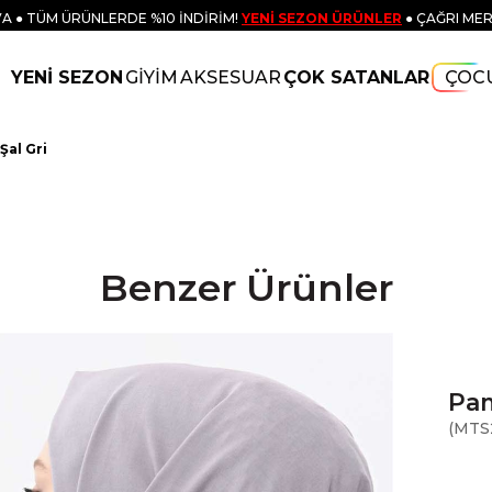
A ● TÜM ÜRÜNLERDE %10 İNDİRİM!
YENİ SEZON ÜRÜNLER
● ÇAĞRI MER
YENİ SEZON
GİYİM
AKSESUAR
ÇOK SATANLAR
ÇOC
Şal Gri
Benzer Ürünler
Pam
(MTS