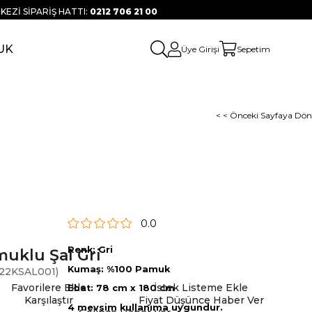
KEZİ SİPARİŞ HATTI:
0212 706 21 00
UK
Üye Girişi
Sepetim
< < Önceki Sayfaya Dön
0.0
Renk: Gri
uklu Şal Gri
Kumaş: %100 Pamuk
22KSAL001)
Favorilere Ekle
İstek Listeme Ekle
Ebat: 78 cm x 180 cm
Karşılaştır
Fiyat Düşünce Haber Ver
4 mevsim kullanıma uygundur.