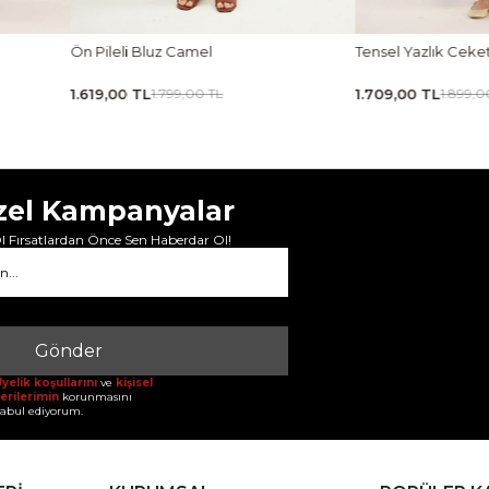
Tensel Yazlık Ceket Siyah
Taşlanmış İnce Tensel
1.709,00 TL
1.619,00 TL
1.899,00 TL
1.799,00 
zel Kampanyalar
 Fırsatlardan Önce Sen Haberdar Ol!
Gönder
yelik koşullarını
ve
kişisel
erilerimin
korunmasını
abul ediyorum.