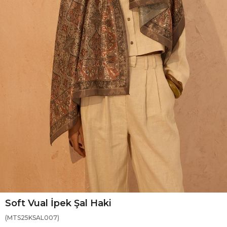
Soft Vual İpek Şal Haki
(MTS25KSAL007)