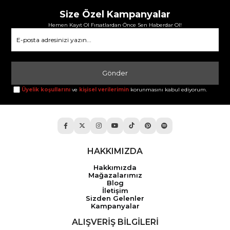
Size Özel Kampanyalar
Hemen Kayıt Ol Fırsatlardan Önce Sen Haberdar Ol!
Gönder
Üyelik koşullarını
ve
kişisel verilerimin
korunmasını kabul ediyorum.
HAKKIMIZDA
Hakkımızda
Mağazalarımız
Blog
İletişim
Sizden Gelenler
Kampanyalar
ALIŞVERİŞ BİLGİLERİ