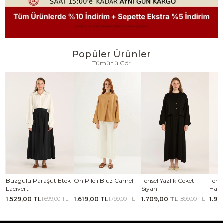
Popüler Ürünler
Tümünü Gör
se
Büzgülü Paraşüt Etek
Ön Pileli Bluz Camel
Tensel Yazlık Ceket
Tense
Lacivert
Siyah
Haki
1.529,00 TL
1.619,00 TL
1.709,00 TL
1.97
TL
1.699,00 TL
1.799,00 TL
1.899,00 TL