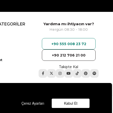
Yardıma mı ihtiyacın var?
ATEGORİLER
Hergün 08:30 - 18:00
+90 555 008 23 72
+90 212 706 21 00
ot
Takipte Kal