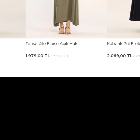
k Haki
Kabarık Puf Etek Lacivert
Tensel K
2.069,00 TL
1.439,00
TL
2.299,00 TL