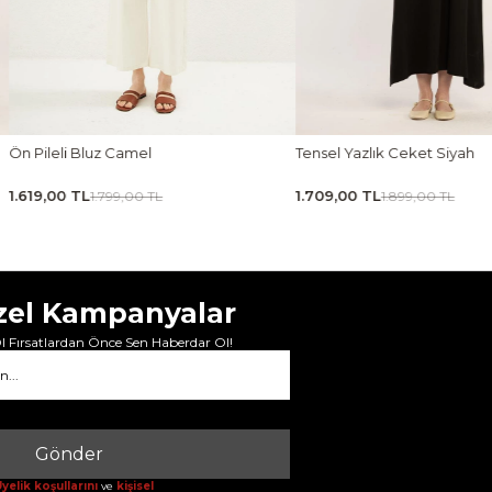
Tensel Yazlık Ceket Siyah
Tensel Jile Elbise Açı
1.709,00 TL
1.979,00 TL
1.899,00 TL
2.199,00 
zel Kampanyalar
 Fırsatlardan Önce Sen Haberdar Ol!
Gönder
yelik koşullarını
ve
kişisel