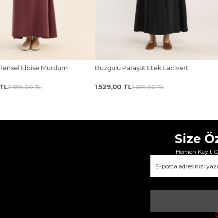
zgülü Paraşüt Etek Lacivert
Ön Pileli Bluz Camel
529,00 TL
1.619,00 TL
1.699,00 TL
1.799,00 TL
Size Ö
Hemen Kayıt Ol
Ü