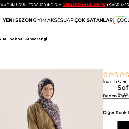
A ● TÜM ÜRÜNLERDE %10 İNDİRİM!
YENİ SEZON ÜRÜNLER
● ÇAĞRI MER
YENİ SEZON
GİYİM
AKSESUAR
ÇOK SATANLAR
ÇOC
Vual İpek Şal Kahverengi
İndirim Oranı
Sof
(MTS
Beden Yard
Diğer Renk 