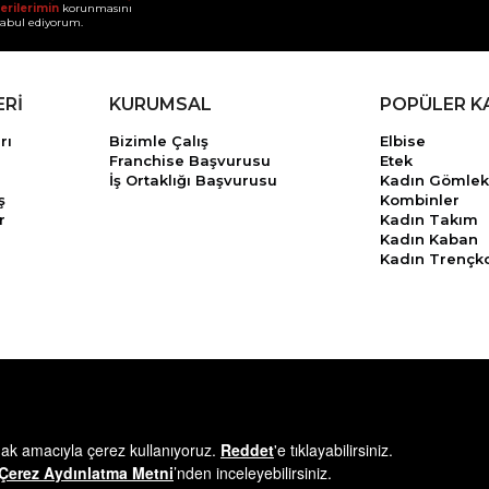
erilerimin
korunmasını
abul ediyorum.
ERİ
KURUMSAL
POPÜLER K
rı
Bizimle Çalış
Elbise
Franchise Başvurusu
Etek
İş Ortaklığı Başvurusu
Kadın Gömlek
ş
Kombinler
r
Kadın Takım
Kadın Kaban
Kadın Trençk
© 2025
minikterzi.com
- Tüm Hakları Saklıdır.