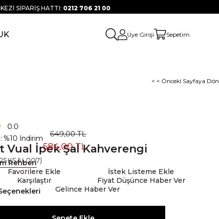
KEZİ SİPARİŞ HATTI:
0212 706 21 00
UK
Üye Girişi
Sepetim
< < Önceki Sayfaya Dön
0.0
649,00 TL
:
%
10
İndirim
584,00 TL
t Vual İpek Şal Kahverengi
25KSAL007)
ım Rehberi
Favorilere Ekle
İstek Listeme Ekle
Karşılaştır
Fiyat Düşünce Haber Ver
Gelince Haber Ver
Seçenekleri