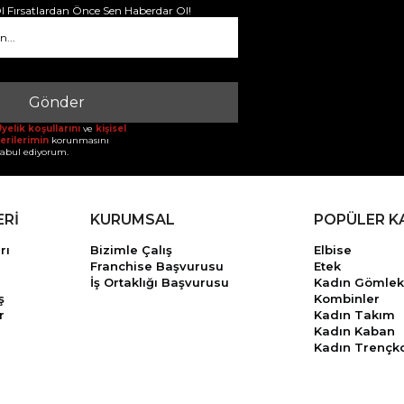
 Fırsatlardan Önce Sen Haberdar Ol!
Gönder
yelik koşullarını
ve
kişisel
erilerimin
korunmasını
abul ediyorum.
ERİ
KURUMSAL
POPÜLER K
rı
Bizimle Çalış
Elbise
Franchise Başvurusu
Etek
İş Ortaklığı Başvurusu
Kadın Gömlek
ş
Kombinler
r
Kadın Takım
Kadın Kaban
Kadın Trençk