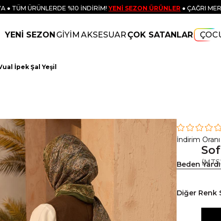
A ● TÜM ÜRÜNLERDE %10 İNDİRİM!
YENİ SEZON ÜRÜNLER
● ÇAĞRI MER
YENİ SEZON
GİYİM
AKSESUAR
ÇOK SATANLAR
ÇOC
Vual İpek Şal Yeşil
İndirim Oranı
Sof
(MTS
Beden Yard
Diğer Renk 