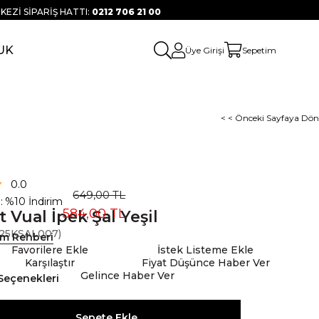
KEZİ SİPARİŞ HATTI:
0212 706 21 00
UK
Üye Girişi
Sepetim
< < Önceki Sayfaya Dön
0.0
649,00 TL
:
%
10
İndirim
584,00 TL
t Vual İpek Şal Yeşil
25KSAL007)
ım Rehberi
Favorilere Ekle
İstek Listeme Ekle
Karşılaştır
Fiyat Düşünce Haber Ver
Gelince Haber Ver
Seçenekleri