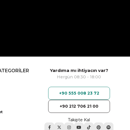
Yardıma mı ihtiyacın var?
ATEGORİLER
Hergün 08:30 - 18:00
+90 555 008 23 72
+90 212 706 21 00
ot
Takipte Kal