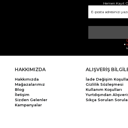
Hemen Kayıt Ol
Ü
v
k
HAKKIMIZDA
ALIŞVERİŞ BİLGİL
Hakkımızda
İade Değişim Koşulla
Mağazalarımız
Gizlilik Sözleşmesi
Blog
Kullanım Koşulları
İletişim
Yurtdışından Alışveri
Sizden Gelenler
Sıkça Sorulan Sorula
Kampanyalar