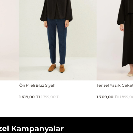
Tensel Yazlık Ceket Siyah
Taşlanmış İnce Tensel
1.709,00 TL
1.619,00 TL
1.899,00 TL
1.799,00 
zel Kampanyalar