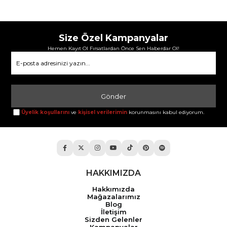
Size Özel Kampanyalar
Hemen Kayıt Ol Fırsatlardan Önce Sen Haberdar Ol!
Gönder
Üyelik koşullarını
ve
kişisel verilerimin
korunmasını kabul ediyorum.
HAKKIMIZDA
Hakkımızda
Mağazalarımız
Blog
İletişim
Sizden Gelenler