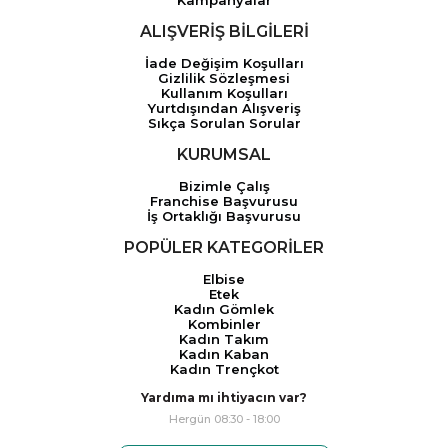
Kampanyalar
ALIŞVERİŞ BİLGİLERİ
İade Değişim Koşulları
Gizlilik Sözleşmesi
Kullanım Koşulları
Yurtdışından Alışveriş
Sıkça Sorulan Sorular
KURUMSAL
Bizimle Çalış
Franchise Başvurusu
İş Ortaklığı Başvurusu
POPÜLER KATEGORİLER
Elbise
Etek
Kadın Gömlek
Kombinler
Kadın Takım
Kadın Kaban
Kadın Trençkot
Yardıma mı ihtiyacın var?
Hergün 08:30 - 18:00