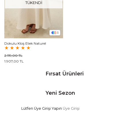
TÜKENDI
3
Dokulu Kloş Etek Naturel
★
★
★
★
★
2.119,00 TL
1.907,00 TL
Fırsat Ürünleri
Yeni Sezon
Lütfen Üye Girişi Yapın
Üye Girişi