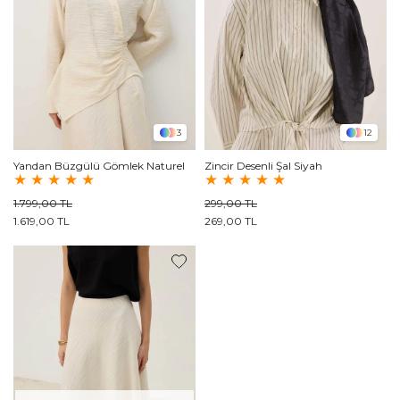
3
12
Yandan Büzgülü Gömlek Naturel
Zincir Desenli Şal Siyah
★
★
★
★
★
★
★
★
★
★
1.799,00 TL
299,00 TL
1.619,00 TL
269,00 TL