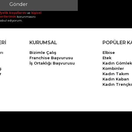
Gönder
yelik koşullarını
ve
kişisel
erilerimin
korunmasını
abul ediyorum.
ERİ
KURUMSAL
POPÜLER K
rı
Bizimle Çalış
Elbise
Franchise Başvurusu
Etek
İş Ortaklığı Başvurusu
Kadın Gömlek
ş
Kombinler
r
Kadın Takım
Kadın Kaban
Kadın Trençk