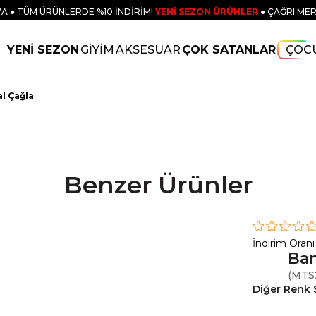
A ● TÜM ÜRÜNLERDE %10 İNDİRİM!
YENİ SEZON ÜRÜNLER
● ÇAĞRI MER
YENİ SEZON
GİYİM
AKSESUAR
ÇOK SATANLAR
ÇOC
l Çağla
Benzer Ürünler
İndirim Oranı
Bam
(MTS
Diğer Renk 