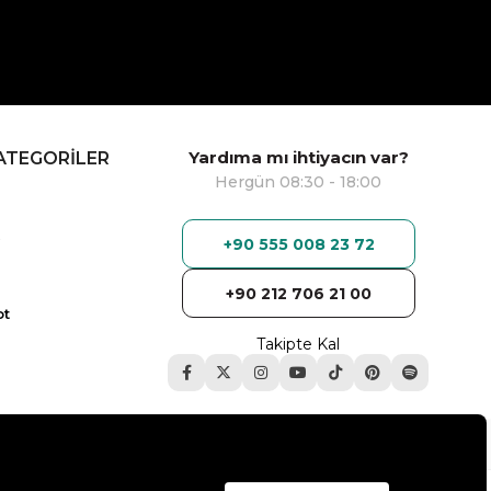
Yardıma mı ihtiyacın var?
ATEGORİLER
Hergün 08:30 - 18:00
+90 555 008 23 72
+90 212 706 21 00
ot
Takipte Kal