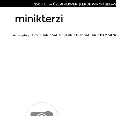
2500 TL ve ÜZERİ ALIŞVERİŞLERDE KARGO BEDAV
Anasayfa
AKSESUAR
ŞAL & EŞARP
DÜZ ŞALLAR
Bambu Şa