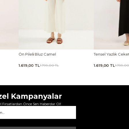
Ön Pileli Bluz Camel
Tensel Yazlık Ceke
1.619,00 TL
1.619,00 TL
1.799,00 TL
1.799,00
zel Kampanyalar
 Fırsatlardan Önce Sen Haberdar Ol!