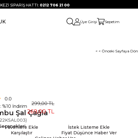
KEZİ SİPARİŞ HATTI:
0212 706 21 00
UK
Üye Girişi
Sepetim
< < Önceki Sayfaya Dön
0.0
299,00 TL
:
%
10
İndirim
269,00 TL
bu Şal Çağla
22KSAL003)
Seçenekleri
Favorilere Ekle
İstek Listeme Ekle
Karşılaştır
Fiyat Düşünce Haber Ver