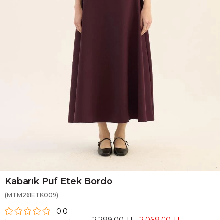
Kabarık Puf Etek Bordo
(MTM261ETK009)
0.0
2.299,00 TL
2.069,00 TL