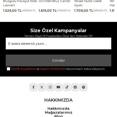
Ön Pileli Bluz Camel
Tensel Yazlık Ceket
Tensel Jile Elbise Açık
Kabar
Siyah
Haki
Laciv
1.619,00 TL
1.709,00 TL
1.979,00 TL
2.06
1.799,00 TL
1.899,00 TL
2.199,00 TL
Size Özel Kampanyalar
Hemen Kayıt Ol Fırsatlardan Önce Sen Haberdar Ol!
Gönder
Üyelik koşullarını
ve
kişisel verilerimin
korunmasını kabul ediyorum.
HAKKIMIZDA
Hakkımızda
Mağazalarımız
Blog