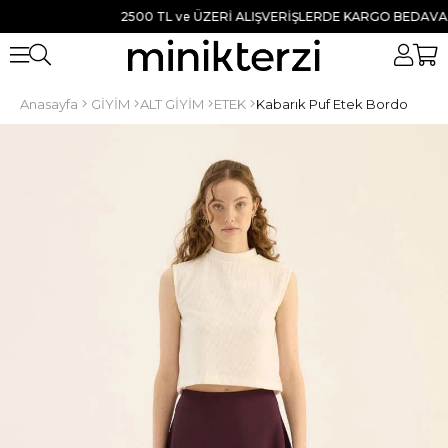
2500 TL ve ÜZERİ ALIŞVERİŞLERDE KARGO BEDAVA ● TÜM
Anasayfa
GİYİM
ALT GİYİM
ETEK
Kabarık Puf Etek Bordo